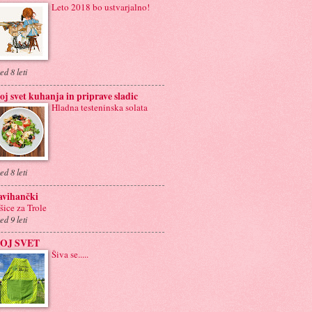
Leto 2018 bo ustvarjalno!
ed 8 leti
j svet kuhanja in priprave sladic
Hladna testeninska solata
ed 8 leti
avihančki
šice za Trole
ed 9 leti
OJ SVET
Šiva se.....