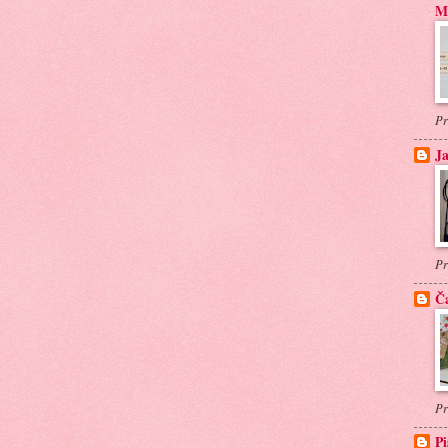
Ml
Pr
Ja
Pr
Ča
Pr
Pi