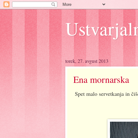
Ustvarjal
torek, 27. avgust 2013
Ena mornarska
Spet malo servetkanja in čiš