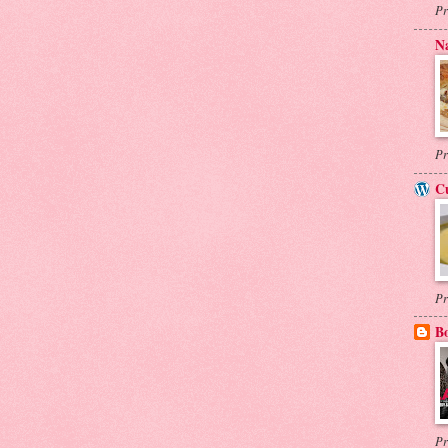
Pr
N
Pr
Cu
Pr
B
Pr