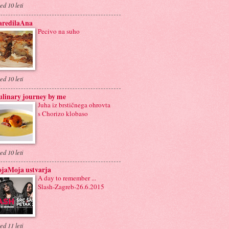
ed 10 leti
aredilaAna
Pecivo na suho
ed 10 leti
linary journey by me
Juha iz brstičnega ohrovta
s Chorizo klobaso
ed 10 leti
ojaMoja ustvarja
A day to remember ...
Slash-Zagreb-26.6.2015
ed 11 leti