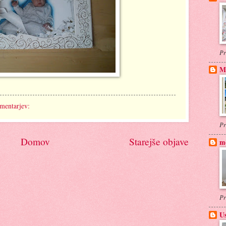
Pr
M
mentarjev:
Pr
Domov
Starejše objave
m
Pr
Us