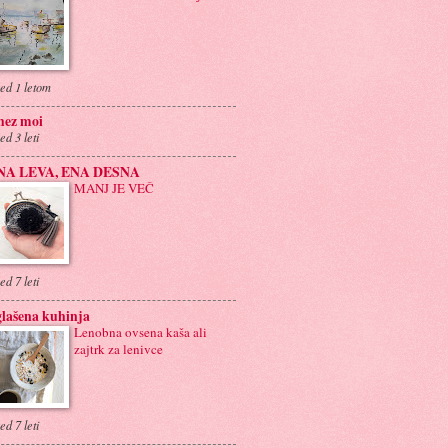
ed 1 letom
hez moi
ed 3 leti
NA LEVA, ENA DESNA
MANJ JE VEČ
ed 7 leti
lašena kuhinja
Lenobna ovsena kaša ali
zajtrk za lenivce
ed 7 leti