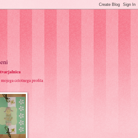
eni
tvarjalnica
 mojega celotnega profila