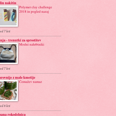
in nakitin
Polymer clay challenge
2018 in pogled nazaj
ed 7 leti
nja - trenutki za sprostitev
Modni nahrbtniki
ed 7 leti
rovnije z male kmetije
Čemažev namaz
ed 8 leti
sana rokodelnica