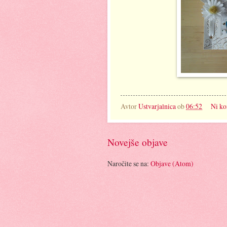
Avtor
Ustvarjalnica
ob
06:52
Ni ko
Novejše objave
Naročite se na:
Objave (Atom)