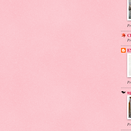
Pr
C
Pr
E
Pr
ug
Pr