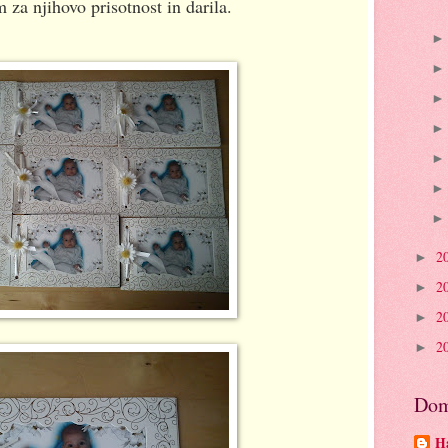
 za njihovo prisotnost in darila.
2
►
2
►
2
►
2
►
Dom
Ha