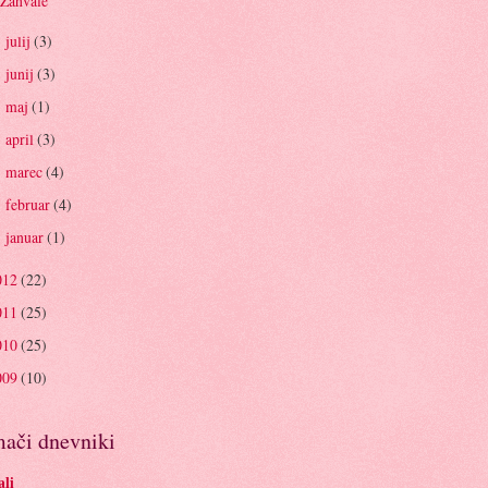
Zahvale
julij
(3)
►
junij
(3)
►
maj
(1)
►
april
(3)
►
marec
(4)
►
februar
(4)
►
januar
(1)
►
012
(22)
011
(25)
010
(25)
009
(10)
ači dnevniki
li