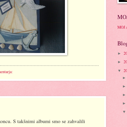
MOJ
MOJ
Blo
2
►
2
►
2
▼
entarja:
 koncu. S takšnimi albumi smo se zahvalili