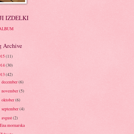
I IZDELKI
 ALBUM
g Archive
015
(11)
014
(30)
013
(42)
december
(6)
►
november
(5)
►
oktober
(6)
►
september
(4)
►
avgust
(2)
▼
Ena mornarska