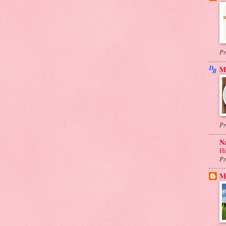
Pr
Mo
Pr
N
Hi
Pr
M