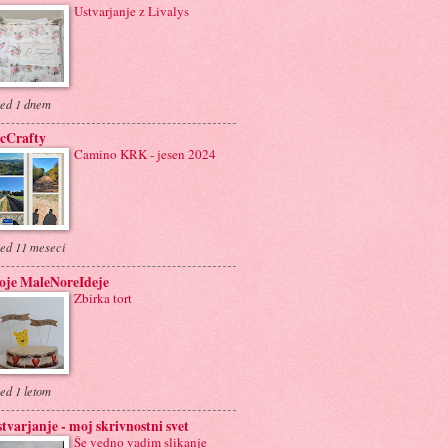
Ustvarjanje z Livalys
ed 1 dnem
cCrafty
Camino KRK - jesen 2024
ed 11 meseci
oje MaleNoreIdeje
Zbirka tort
ed 1 letom
tvarjanje - moj skrivnostni svet
Še vedno vadim slikanje