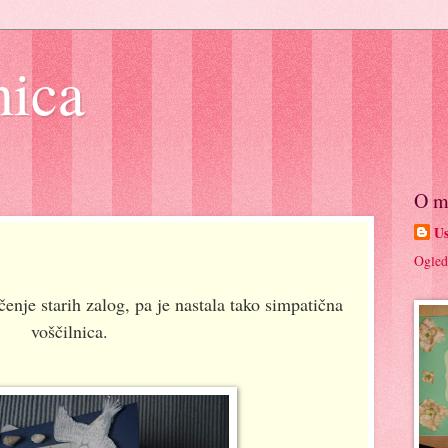
nica
O m
Us
Ogled
čenje starih zalog, pa je nastala tako simpatična
voščilnica.